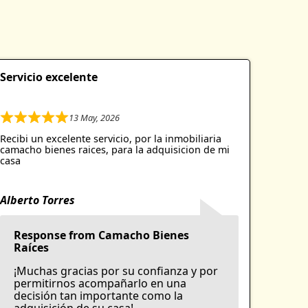
Servicio excelente
13 May, 2026
R
a
Recibi un excelente servicio, por la inmobiliaria
t
camacho bienes raices, para la adquisicion de mi
e
casa
d
5
.
Alberto Torres
0
o
u
Response from Camacho Bienes
t
Raíces
o
¡Muchas gracias por su confianza y por
f
permitirnos acompañarlo en una
5
decisión tan importante como la
adquisición de su casa!