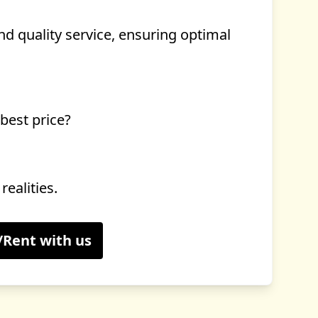
nd quality service, ensuring optimal
 best price?
realities.
l/Rent with us