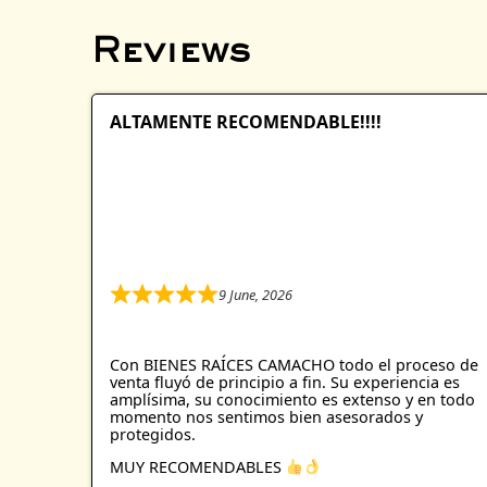
Reviews
ALTAMENTE RECOMENDABLE!!!!
9 June, 2026
R
a
t
e
Con BIENES RAÍCES CAMACHO todo el proceso de
d
venta fluyó de principio a fin. Su experiencia es
5
amplísima, su conocimiento es extenso y en todo
momento nos sentimos bien asesorados y
.
protegidos.
0
o
MUY RECOMENDABLES
u