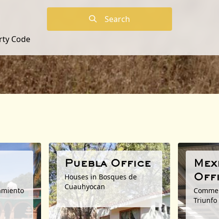
Search
rty Code
Puebla Office
Mex
Houses in Bosques de
Off
Cuauhyocan
amiento
Commerc
Triunfo