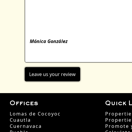
t
o
f
5
Mónica González
Leave us your review
Offices
Quick L
Lomas de Cocoyoc
Propertie
Cuautla
Propertie
Cuernavaca
Promote 