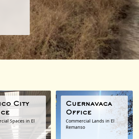
ico City
Cuernavaca
ice
Office
ial Spaces in El
Commercial Lands in El
Remanso