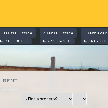
Cuautla Office
Puebla Office
Cuernavac
735 398 1355
222 604 9011
563 700 0
RENT