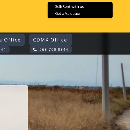
Sell/Rent with us
Get a Valuation
a Office
CDMX Office
344
563 700 0344