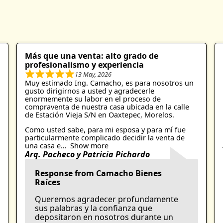
Más que una venta: alto grado de
profesionalismo y experiencia
13 May, 2026
R
Muy estimado Ing. Camacho, es para nosotros un
a
gusto dirigirnos a usted y agradecerle
t
enormemente su labor en el proceso de
e
compraventa de nuestra casa ubicada en la calle
d
de Estación Vieja S/N en Oaxtepec, Morelos.
5
Como usted sabe, para mi esposa y para mí fue
.
particularmente complicado decidir la venta de
0
una casa e
Show more
o
Arq. Pacheco y Patricia Pichardo
u
t
Response from Camacho Bienes
o
Raíces
f
5
Queremos agradecer profundamente
sus palabras y la confianza que
depositaron en nosotros durante un