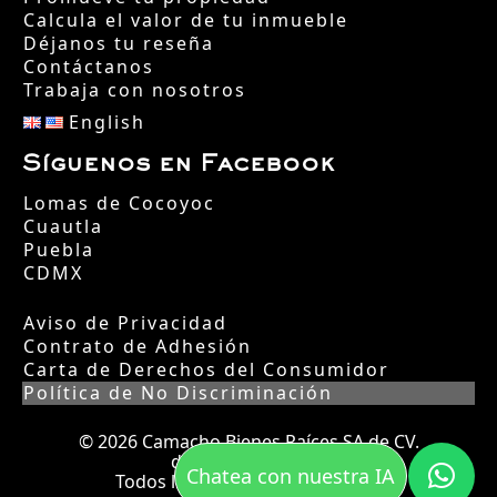
Calcula el valor de tu inmueble
Déjanos tu reseña
Contáctanos
Trabaja con nosotros
English
Síguenos en Facebook
Lomas de Cocoyoc
Cuautla
Puebla
CDMX
Aviso de Privacidad
Contrato de Adhesión
Carta de Derechos del Consumidor
Política de No Discriminación
© 2026 Camacho Bienes Raíces SA de CV.
desde el año 2002.
Chatea con nuestra IA
Todos los derechos reservados.