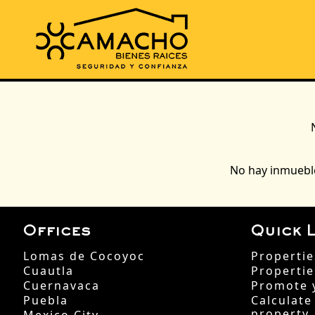
No hay inmueble
Offices
Quick L
Lomas de Cocoyoc
Propertie
Cuautla
Propertie
Cuernavaca
Promote 
Puebla
Calculate
property