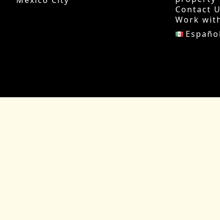
Mexico City
Contact 
Work wit
Españo