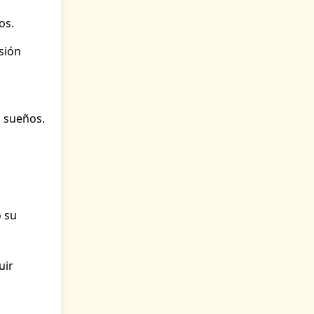
os.
sión
s sueños.
o su
uir