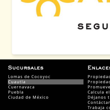
Sucursales
Enlace
Lomas de Cocoyoc
Propieda
Cuautla
Propieda
Cuernavaca
Promueve
Puebla
Calcula e
Ciudad de México
Déjanos 
Contácta
Trabaja c