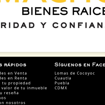
s rápidos
Síguenos en Fac
des en Venta
Lomas de Cocoyoc
des en Renta
Cuautla
 tu propiedad
Puebla
l valor de tu inmueble
CDMX
tu reseña
nos
on nosotros