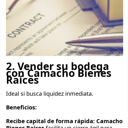
2. Vender su bodega
con Camacho Bienes
Raíces
Ideal si busca liquidez inmediata.
Beneficios:
Recibe capital de forma rápida:
Camacho
Bienes Raíces
facilita un cierre ágil para