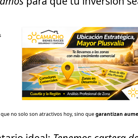
oramos
para que tu inversión se
s
 que no solo son atractivos hoy, sino que
garantizan aume
tario ideal:
Tenemos cartera d