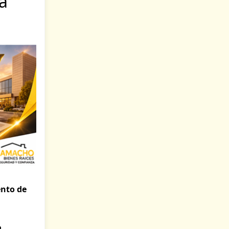
a
nto de
e