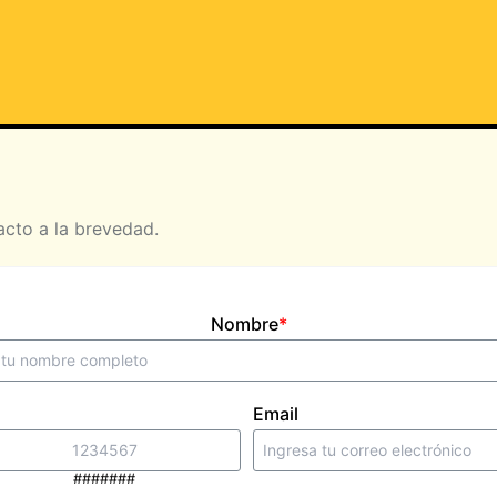
acto a la brevedad.
Nombre
*
Email
#######