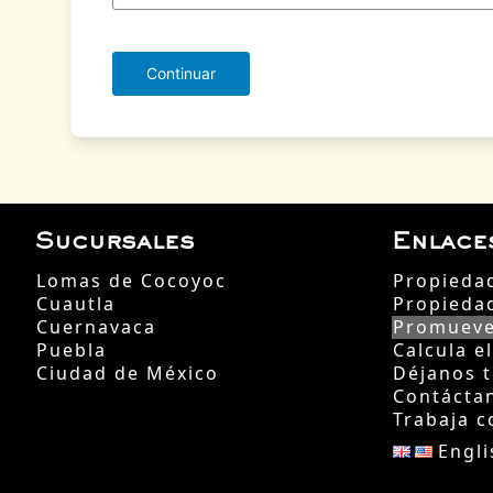
Sucursales
Enlace
Lomas de Cocoyoc
Propieda
Cuautla
Propieda
Cuernavaca
Promueve
Puebla
Calcula e
Ciudad de México
Déjanos 
Contácta
Trabaja c
Engli