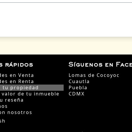
s rápidos
Síguenos en Fac
des en Venta
Lomas de Cocoyoc
des en Renta
Cuautla
 tu propiedad
Puebla
l valor de tu inmueble
CDMX
tu reseña
nos
on nosotros
sh