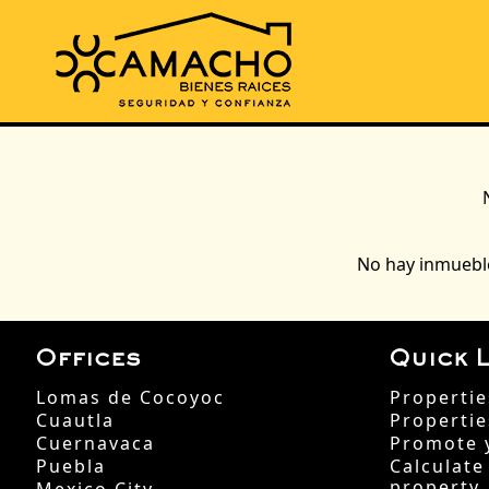
No hay inmueble
Offices
Quick L
Lomas de Cocoyoc
Propertie
Cuautla
Propertie
Cuernavaca
Promote 
Puebla
Calculate
property