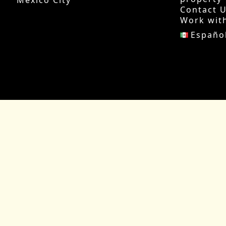
Mexico City
Contact 
Work wit
Españo