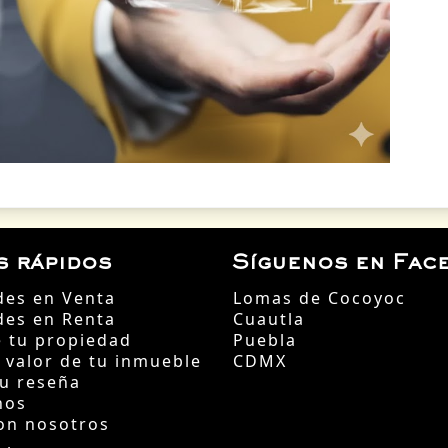
s rápidos
Síguenos en Fac
des en Venta
Lomas de Cocoyoc
des en Renta
Cuautla
 tu propiedad
Puebla
l valor de tu inmueble
CDMX
tu reseña
nos
on nosotros