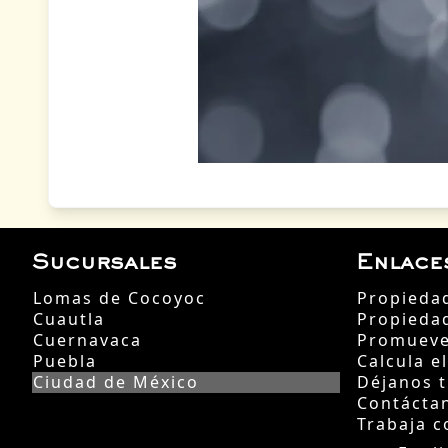
Sucursales
Enlace
Lomas de Cocoyoc
Propieda
Cuautla
Propieda
Cuernavaca
Promueve
Puebla
Calcula e
Ciudad de México
Déjanos 
Contácta
Trabaja c