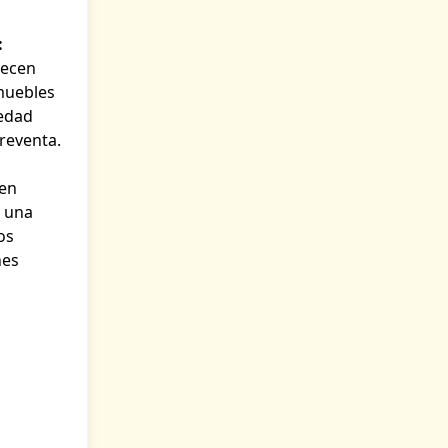
:
recen
muebles
iedad
reventa.
en
s una
os
nes