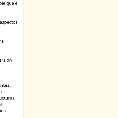
ble que el
 aspectos
ra
versión
e
ntes:
n
ructuras
de
nos